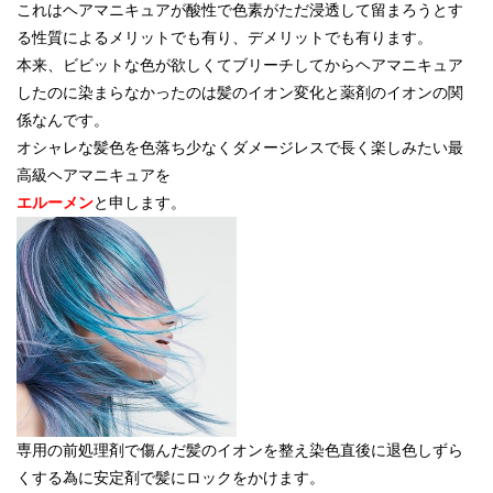
これはヘアマニキュアが酸性で色素がただ浸透して留まろうとす
る性質によるメリットでも有り、デメリットでも有ります。
本来、ビビットな色が欲しくてブリーチしてからヘアマニキュア
したのに染まらなかったのは髪のイオン変化と薬剤のイオンの関
係なんです。
オシャレな髪色を色落ち少なくダメージレスで長く楽しみたい最
高級ヘアマニキュアを
エルーメン
と申します。
専用の前処理剤で傷んだ髪のイオンを整え染色直後に退色しずら
くする為に安定剤で髪にロックをかけます。